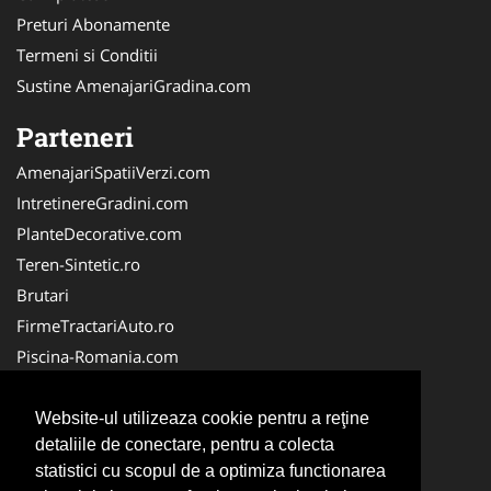
Preturi Abonamente
Termeni si Conditii
Sustine AmenajariGradina.com
Parteneri
AmenajariSpatiiVerzi.com
IntretinereGradini.com
PlanteDecorative.com
Teren-Sintetic.ro
Brutari
FirmeTractariAuto.ro
Piscina-Romania.com
Producator-Agricol.ro
Curatenie-Generala.com
Website-ul utilizeaza cookie pentru a reţine
detaliile de conectare, pentru a colecta
Alpinist-Utilitar.com
statistici cu scopul de a optimiza functionarea
FirmeDeCuratenie.ro