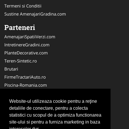
Termeni si Conditii
Sustine AmenajariGradina.com
Parteneri
AmenajariSpatiiVerzi.com
IntretinereGradini.com
PlanteDecorative.com
Teren-Sintetic.ro
Brutari
FirmeTractariAuto.ro
Piscina-Romania.com
Producator-Agricol.ro
Curatenie-Generala.com
Website-ul utilizeaza cookie pentru a reţine
detaliile de conectare, pentru a colecta
Alpinist-Utilitar.com
statistici cu scopul de a optimiza functionarea
FirmeDeCuratenie.ro
site-ului si pentru a furniza marketing in baza
ServiciiAlpinism.ro
intereselor dvs.