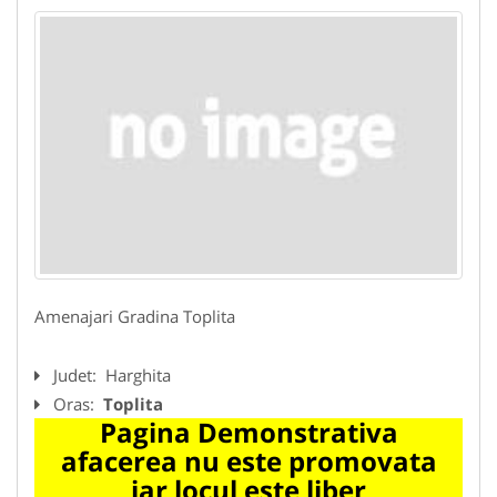
Amenajari Gradina Toplita
Judet:
Harghita
Oras:
Toplita
Pagina Demonstrativa
afacerea nu este promovata
iar locul este liber