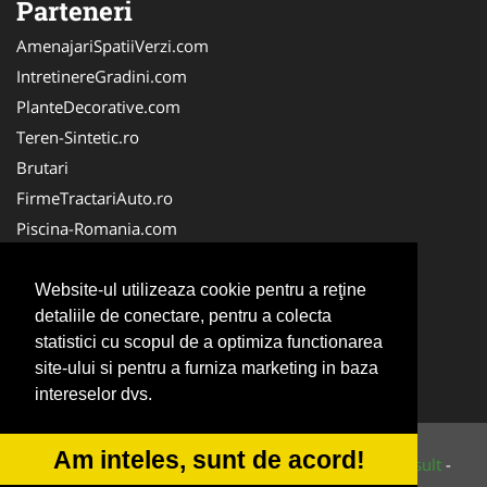
Parteneri
AmenajariSpatiiVerzi.com
IntretinereGradini.com
PlanteDecorative.com
Teren-Sintetic.ro
Brutari
FirmeTractariAuto.ro
Piscina-Romania.com
Producator-Agricol.ro
Curatenie-Generala.com
Website-ul utilizeaza cookie pentru a reţine
detaliile de conectare, pentru a colecta
Alpinist-Utilitar.com
statistici cu scopul de a optimiza functionarea
FirmeDeCuratenie.ro
site-ului si pentru a furniza marketing in baza
ServiciiAlpinism.ro
intereselor dvs.
Am inteles, sunt de acord!
© 2014-2026 Powered by
VilonMedia
&
Tokaido Consult
-