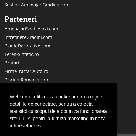
Sustine AmenajariGradina.com
Parteneri
AmenajariSpatiiVerzi.com
IntretinereGradini.com
PlanteDecorative.com
Teren-Sintetic.ro
Brutari
FirmeTractariAuto.ro
Piscina-Romania.com
Producator-Agricol.ro
Curatenie-Generala.com
Website-ul utilizeaza cookie pentru a reţine
detaliile de conectare, pentru a colecta
Alpinist-Utilitar.com
statistici cu scopul de a optimiza functionarea
FirmeDeCuratenie.ro
site-ului si pentru a furniza marketing in baza
ServiciiAlpinism.ro
intereselor dvs.