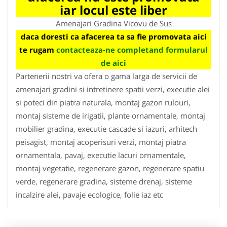
iar locul este liber
Amenajari Gradina Vicovu de Sus
daca doresti ca afacerea ta sa fie promovata aici
te rugam
contacteaza-ne completand formularul
de aici
Partenerii nostri va ofera o gama larga de servicii de
amenajari gradini si intretinere spatii verzi, executie alei
si poteci din piatra naturala, montaj gazon rulouri,
montaj sisteme de irigatii, plante ornamentale, montaj
mobilier gradina, executie cascade si iazuri, arhitech
peisagist, montaj acoperisuri verzi, montaj piatra
ornamentala, pavaj, executie lacuri ornamentale,
montaj vegetatie, regenerare gazon, regenerare spatiu
verde, regenerare gradina, sisteme drenaj, sisteme
incalzire alei, pavaje ecologice, folie iaz etc