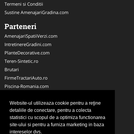
Termeni si Conditii
Sustine AmenajariGradina.com
Parteneri
AmenajariSpatiiVerzi.com
IntretinereGradini.com
PlanteDecorative.com
Teren-Sintetic.ro
Brutari
FirmeTractariAuto.ro
Piscina-Romania.com
Producator-Agricol.ro
Curatenie-Generala.com
Website-ul utilizeaza cookie pentru a reţine
detaliile de conectare, pentru a colecta
Alpinist-Utilitar.com
statistici cu scopul de a optimiza functionarea
FirmeDeCuratenie.ro
site-ului si pentru a furniza marketing in baza
ServiciiAlpinism.ro
intereselor dvs.