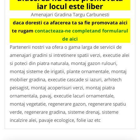
iar locul este liber
Amenajari Gradina Targu Carbunesti
daca doresti ca afacerea ta sa fie promovata aici
te rugam
contacteaza-ne completand formularul
de aici
Partenerii nostri va ofera o gama larga de servicii de
amenajari gradini si intretinere spatii verzi, executie alei
si poteci din piatra naturala, montaj gazon rulouri,
montaj sisteme de irigatii, plante ornamentale, montaj
mobilier gradina, executie cascade si iazuri, arhitech
peisagist, montaj acoperisuri verzi, montaj piatra
ornamentala, pavaj, executie lacuri ornamentale,
montaj vegetatie, regenerare gazon, regenerare spatiu
verde, regenerare gradina, sisteme drenaj, sisteme
incalzire alei, pavaje ecologice, folie iaz etc