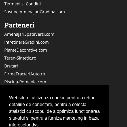
Termeni si Conditii
Sustine AmenajariGradina.com
Parteneri
AmenajariSpatiiVerzi.com
IntretinereGradini.com
PlanteDecorative.com
Teren-Sintetic.ro
Brutari
FirmeTractariAuto.ro
Piscina-Romania.com
Producator-Agricol.ro
Curatenie-Generala.com
Website-ul utilizeaza cookie pentru a reţine
detaliile de conectare, pentru a colecta
Alpinist-Utilitar.com
statistici cu scopul de a optimiza functionarea
FirmeDeCuratenie.ro
site-ului si pentru a furniza marketing in baza
ServiciiAlpinism.ro
intereselor dvs.