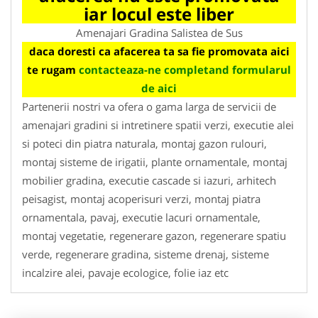
iar locul este liber
Amenajari Gradina Salistea de Sus
daca doresti ca afacerea ta sa fie promovata aici
te rugam
contacteaza-ne completand formularul
de aici
Partenerii nostri va ofera o gama larga de servicii de
amenajari gradini si intretinere spatii verzi, executie alei
si poteci din piatra naturala, montaj gazon rulouri,
montaj sisteme de irigatii, plante ornamentale, montaj
mobilier gradina, executie cascade si iazuri, arhitech
peisagist, montaj acoperisuri verzi, montaj piatra
ornamentala, pavaj, executie lacuri ornamentale,
montaj vegetatie, regenerare gazon, regenerare spatiu
verde, regenerare gradina, sisteme drenaj, sisteme
incalzire alei, pavaje ecologice, folie iaz etc