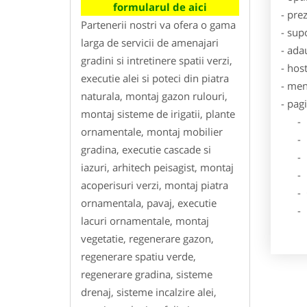
formularul de aici
- pre
Partenerii nostri va ofera o gama
- sup
larga de servicii de amenajari
- ada
gradini si intretinere spatii verzi,
- hos
executie alei si poteci din piatra
- men
naturala, montaj gazon rulouri,
- pag
montaj sisteme de irigatii, plante
- Dat
ornamentale, montaj mobilier
- De
gradina, executie cascade si
- Lo
iazuri, arhitech peisagist, montaj
- Des
acoperisuri verzi, montaj piatra
- Ga
ornamentala, pavaj, executie
- Poz
lacuri ornamentale, montaj
vegetatie, regenerare gazon,
regenerare spatiu verde,
regenerare gradina, sisteme
drenaj, sisteme incalzire alei,