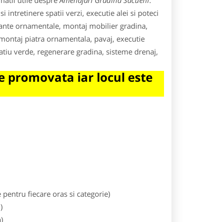
matii utile despre
Amenajari Gradina Sacueni
.
 intretinere spatii verzi, executie alei si poteci
plante ornamentale, montaj mobilier gradina,
, montaj piatra ornamentala, pavaj, executie
tiu verde, regenerare gradina, sisteme drenaj,
 promovata iar locul este
entru fiecare oras si categorie)
)
)