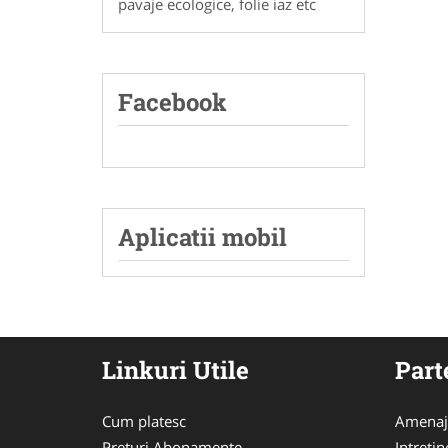
pavaje ecologice, folie iaz etc
Facebook
Aplicatii mobil
Linkuri Utile
Part
Cum platesc
Amenaja
Preturi Abonamente
Intreti