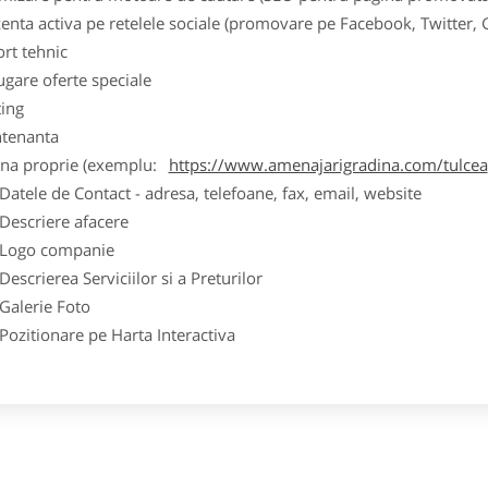
zenta activa pe retelele sociale (promovare pe Facebook, Twitter,
ort tehnic
ugare oferte speciale
ting
tenanta
ina proprie (exemplu:
https://www.amenajarigradina.com/tulcea
ele de Contact - adresa, telefoane, fax, email, website
scriere afacere
go companie
crierea Serviciilor si a Preturilor
lerie Foto
itionare pe Harta Interactiva