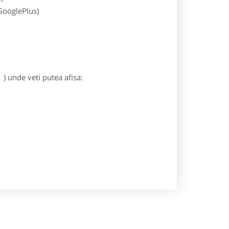
 GooglePlus)
) unde veti putea afisa: