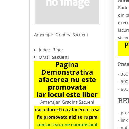
Amen
Parte
din p
execu
lacur
Amenajari Gradina Sacueni
sistem
P
Judet:
Bihor
Oras:
Sacueni
Pagina
Pret
Demonstrativa
- 350
afacerea nu este
- 500
promovata
- 600
iar locul este liber
BE
Amenajari Gradina Sacueni
daca doresti ca afacerea ta sa
- pre
fie promovata aici te rugam
- lin
contacteaza-ne completand
- opt