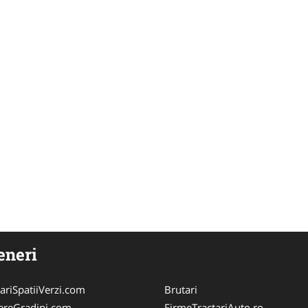
eneri
riSpatiiVerzi.com
Brutari
nereGradini.com
FirmeTractariAuto.ro