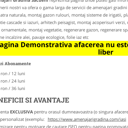
ajari Gradina Sacueni
reprezinta pagina unde puteti gasi infor
nerii nostri va ofera o gama larga de servicii de amenajari gradini si
iatra naturala, montaj gazon rulouri, montaj sisteme de irigatii, 
tie cascade si iazuri, arhitech peisagist, montaj acoperisuri verzi
i ornamentale, montaj vegetatie, regenerare gazon, regenerare spa
e incalzire alei, pavaje ecologice, folie iaz etc
agina Demonstrativa afacerea nu este
liber
uri Abonamente
 ron / 12 luni
 ron / 24 luni
 ron / 36 luni
NEFICII SI AVANTAJE
zenta
EXCLUSIVA
pentru orasul dumneavoastra (o singura afacere p
k personalizat (exemplu:
https://www.amenajarigradina.com/iasi
imizare pentru motoare de cautare (SEO pentru pagina promovata