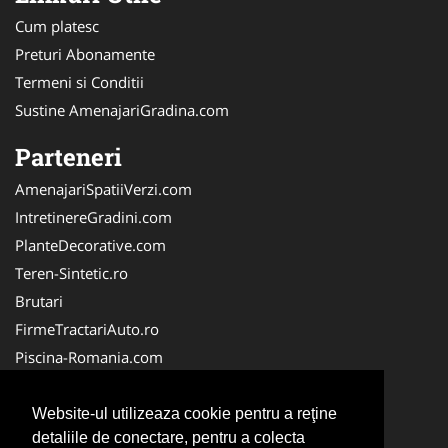
Cum platesc
Preturi Abonamente
Termeni si Conditii
Sustine AmenajariGradina.com
Parteneri
AmenajariSpatiiVerzi.com
IntretinereGradini.com
PlanteDecorative.com
Teren-Sintetic.ro
Brutari
FirmeTractariAuto.ro
Piscina-Romania.com
Producator-Agricol.ro
Curatenie-Generala.com
Website-ul utilizeaza cookie pentru a reţine
detaliile de conectare, pentru a colecta
Alpinist-Utilitar.com