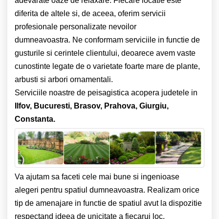
adevarate oaze de relaxare. Fiecare locatie este
diferita de altele si, de aceea, oferim servicii
profesionale personalizate nevoilor
dumneavoastra. Ne conformam serviciile in functie de
gusturile si cerintele clientului, deoarece avem vaste
cunostinte legate de o varietate foarte mare de plante,
arbusti si arbori ornamentali.
Serviciile noastre de peisagistica acopera judetele in
Ilfov,
Bucuresti, Brasov, Prahova, Giurgiu,
Constanta.
Va ajutam sa faceti cele mai bune si ingenioase
alegeri pentru spatiul dumneavoastra. Realizam orice
tip de amenajare in functie de spatiul avut la dispozitie
respectand ideea de unicitate a fiecarui loc.