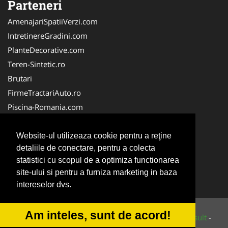
Parteneri
AmenajariSpatiiVerzi.com
IntretinereGradini.com
PlanteDecorative.com
Teren-Sintetic.ro
Brutari
FirmeTractariAuto.ro
Piscina-Romania.com
Producator-Agricol.ro
Curatenie-Generala.com
Website-ul utilizeaza cookie pentru a reţine
detaliile de conectare, pentru a colecta
Alpinist-Utilitar.com
statistici cu scopul de a optimiza functionarea
FirmeDeCuratenie.ro
site-ului si pentru a furniza marketing in baza
ServiciiAlpinism.ro
intereselor dvs.
Am inteles, sunt de acord!
© 2014-2026 Powered by
VilonMedia
&
Tokaido Consult
-