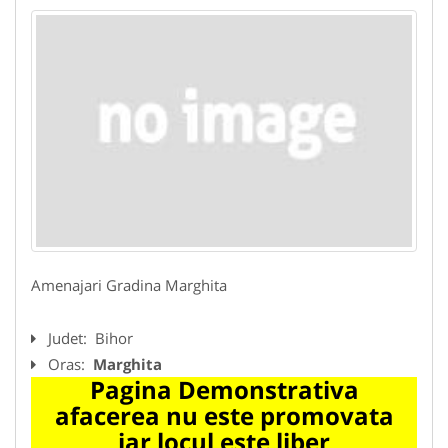
Amenajari Gradina Marghita
Judet:
Bihor
Oras:
Marghita
Pagina Demonstrativa
afacerea nu este promovata
iar locul este liber