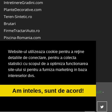
IntretinereGradini.com
PlanteDecorative.com
Teren-Sintetic.ro
Brutari
FirmeTractariAuto.ro
Piscina-Romania.com
Producator-Agricol.ro
Curatenie-Generala.com
Website-ul utilizeaza cookie pentru a reţine
detaliile de conectare, pentru a colecta
Alpinist-Utilitar.com
statistici cu scopul de a optimiza functionarea
FirmeDeCuratenie.ro
site-ului si pentru a furniza marketing in baza
ServiciiAlpinism.ro
intereselor dvs.
Am inteles, sunt de acord!
© 2014-2026 Powered by
VilonMedia
&
Tokaido Consult
-
ANPC
SOL