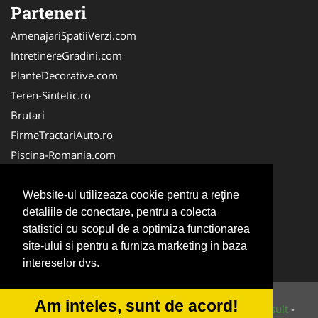
Parteneri
AmenajariSpatiiVerzi.com
IntretinereGradini.com
PlanteDecorative.com
Teren-Sintetic.ro
Brutari
FirmeTractariAuto.ro
Piscina-Romania.com
Producator-Agricol.ro
Curatenie-Generala.com
Website-ul utilizeaza cookie pentru a reţine
detaliile de conectare, pentru a colecta
Alpinist-Utilitar.com
statistici cu scopul de a optimiza functionarea
FirmeDeCuratenie.ro
site-ului si pentru a furniza marketing in baza
ServiciiAlpinism.ro
intereselor dvs.
Am inteles, sunt de acord!
© 2014-2026 Powered by
VilonMedia
&
Tokaido Consult
-