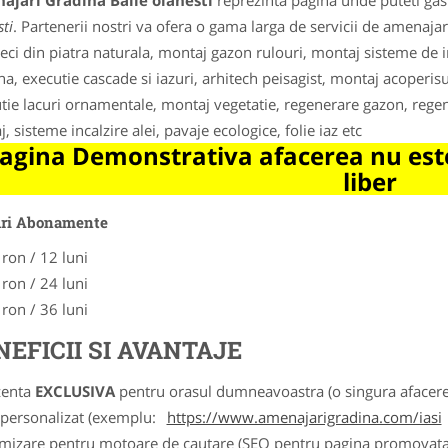
ajari Gradina Baile olanesti
reprezinta pagina unde puteti gasi
ti
. Partenerii nostri va ofera o gama larga de servicii de amenajari 
teci din piatra naturala, montaj gazon rulouri, montaj sisteme de 
na, executie cascade si iazuri, arhitech peisagist, montaj acoperis
tie lacuri ornamentale, montaj vegetatie, regenerare gazon, rege
, sisteme incalzire alei, pavaje ecologice, folie iaz etc
agina Demonstrativa afacerea nu este
liber
uri Abonamente
 ron / 12 luni
 ron / 24 luni
 ron / 36 luni
NEFICII SI AVANTAJE
zenta
EXCLUSIVA
pentru orasul dumneavoastra (o singura afacere p
k personalizat (exemplu:
https://www.amenajarigradina.com/iasi
imizare pentru motoare de cautare (SEO pentru pagina promovata