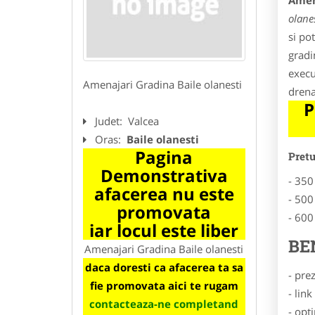
Amen
olanes
si po
gradi
execu
Amenajari Gradina Baile olanesti
drenaj
P
Judet:
Valcea
Oras:
Baile olanesti
Pagina
Pret
Demonstrativa
- 350
afacerea nu este
- 500
promovata
- 600
iar locul este liber
BE
Amenajari Gradina Baile olanesti
daca doresti ca afacerea ta sa
- pre
fie promovata aici te rugam
- lin
contacteaza-ne completand
- opt