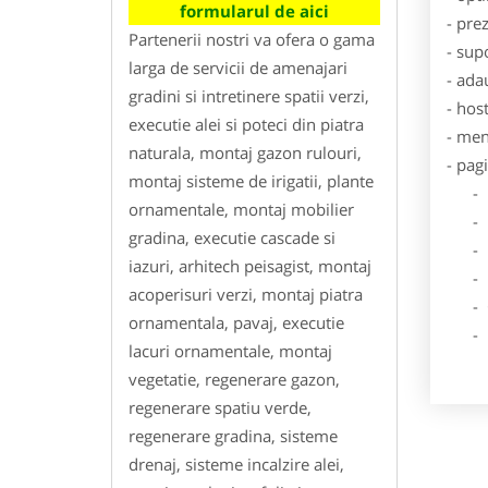
formularul de aici
- pre
Partenerii nostri va ofera o gama
- sup
larga de servicii de amenajari
- ada
gradini si intretinere spatii verzi,
- hos
executie alei si poteci din piatra
- men
naturala, montaj gazon rulouri,
- pag
montaj sisteme de irigatii, plante
- Dat
ornamentale, montaj mobilier
- De
gradina, executie cascade si
- Lo
iazuri, arhitech peisagist, montaj
- Des
acoperisuri verzi, montaj piatra
- Ga
ornamentala, pavaj, executie
- Poz
lacuri ornamentale, montaj
vegetatie, regenerare gazon,
regenerare spatiu verde,
regenerare gradina, sisteme
drenaj, sisteme incalzire alei,