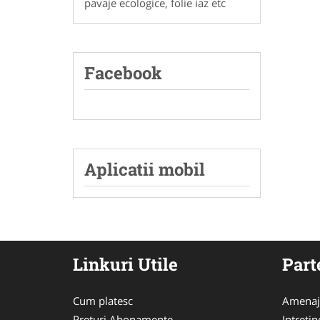
pavaje ecologice, folie iaz etc
Facebook
Aplicatii mobil
Linkuri Utile
Part
Cum platesc
Amenaja
Preturi Abonamente
Intreti