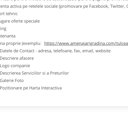
zenta activa pe retelele sociale (promovare pe Facebook, Twitter,
ort tehnic
ugare oferte speciale
ting
tenanta
ina proprie (exemplu:
https://www.amenajarigradina.com/tulcea
ele de Contact - adresa, telefoane, fax, email, website
scriere afacere
go companie
crierea Serviciilor si a Preturilor
lerie Foto
itionare pe Harta Interactiva