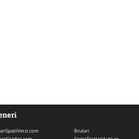
eneri
riSpatiiVerzi.com
Brutari
nereGradini.com
FirmeTractariAuto.ro