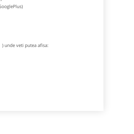
 GooglePlus)
) unde veti putea afisa: