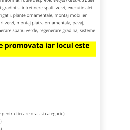
 informatii utile despre
Amenajari Gradina Baile
gradini si intretinere spatii verzi, executie alei
irigatii, plante ornamentale, montaj mobilier
uri verzi, montaj piatra ornamentala, pavaj,
nerare spatiu verde, regenerare gradina, sisteme
 promovata iar locul este
entru fiecare oras si categorie)
)
)